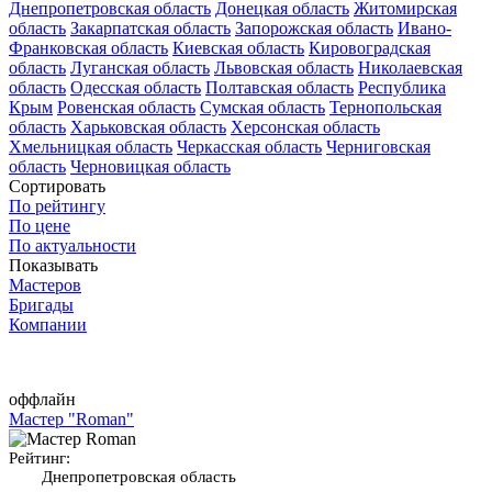
Днепропетровская область
Донецкая область
Житомирская
область
Закарпатская область
Запорожская область
Ивано-
Франковская область
Киевская область
Кировоградская
область
Луганская область
Львовская область
Николаевская
область
Одесская область
Полтавская область
Республика
Крым
Ровенская область
Сумская область
Тернопольская
область
Харьковская область
Херсонская область
Хмельницкая область
Черкасская область
Черниговская
область
Черновицкая область
Сортировать
По рейтингу
По цене
По актуальности
Показывать
Мастеров
Бригады
Компании
оффлайн
Мастер "Roman"
Рейтинг:
Днепропетровская область