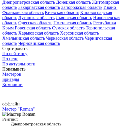
Днепропетровская область
Донецкая область
Житомирская
область
Закарпатская область
Запорожская область
Ивано-
Франковская область
Киевская область
Кировоградская
область
Луганская область
Львовская область
Николаевская
область
Одесская область
Полтавская область
Республика
Крым
Ровенская область
Сумская область
Тернопольская
область
Харьковская область
Херсонская область
Хмельницкая область
Черкасская область
Черниговская
область
Черновицкая область
Сортировать
По рейтингу
По цене
По актуальности
Показывать
Мастеров
Бригады
Компании
оффлайн
Мастер "Roman"
Рейтинг:
Днепропетровская область