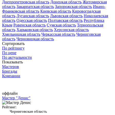
Днепропетровская область
Донецкая область
Житомирская
область
Закарпатская область
Запорожская область
Ивано-
Франковская область
Киевская область
Кировоградская
область
Луганская область
Львовская область
Николаевская
область
Одесская область
Полтавская область
Республика
Крым
Ровенская область
Сумская область
Тернопольская
область
Харьковская область
Херсонская область
Хмельницкая область
Черкасская область
Черниговская
область
Черновицкая область
Сортировать
По рейтингу
По цене
По актуальности
Показывать
Мастеров
Бригады
Компании
оффлайн
Мастер "Денис"
Рейтинг:
Черниговская область