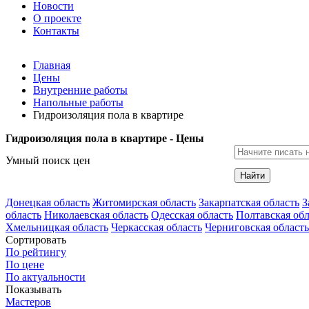
Новости
О проекте
Контакты
Главная
Цены
Внутренние работы
Напольные работы
Гидроизоляция пола в квартире
Гидроизоляция пола в квартире - Цены
Умный поиск цен
Найти
Донецкая область
Житомирская область
Закарпатская область
З
область
Николаевская область
Одесская область
Полтавская обл
Хмельницкая область
Черкасская область
Черниговская область
Сортировать
По рейтингу
По цене
По актуальности
Показывать
Мастеров