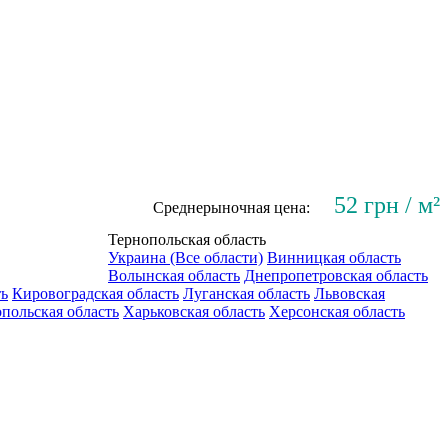
52 грн / м²
Среднерыночная цена:
Тернопольская область
Украина (Все области)
Винницкая область
Волынская область
Днепропетровская область
ть
Кировоградская область
Луганская область
Львовская
польская область
Харьковская область
Херсонская область