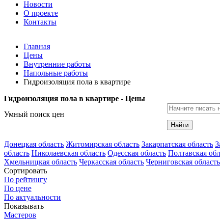
Новости
О проекте
Контакты
Главная
Цены
Внутренние работы
Напольные работы
Гидроизоляция пола в квартире
Гидроизоляция пола в квартире - Цены
Умный поиск цен
Найти
Донецкая область
Житомирская область
Закарпатская область
З
область
Николаевская область
Одесская область
Полтавская обл
Хмельницкая область
Черкасская область
Черниговская область
Сортировать
По рейтингу
По цене
По актуальности
Показывать
Мастеров