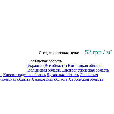
52 грн / м²
Среднерыночная цена:
Полтавская область
Украина (Все области)
Винницкая область
Волынская область
Днепропетровская область
ть
Кировоградская область
Луганская область
Львовская
польская область
Харьковская область
Херсонская область