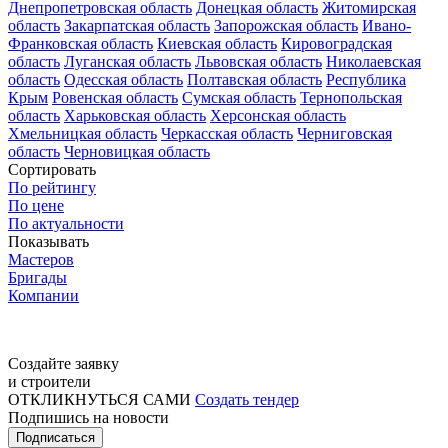
Днепропетровская область
Донецкая область
Житомирская
область
Закарпатская область
Запорожская область
Ивано-
Франковская область
Киевская область
Кировоградская
область
Луганская область
Львовская область
Николаевская
область
Одесская область
Полтавская область
Республика
Крым
Ровенская область
Сумская область
Тернопольская
область
Харьковская область
Херсонская область
Хмельницкая область
Черкасская область
Черниговская
область
Черновицкая область
Сортировать
По рейтингу
По цене
По актуальности
Показывать
Мастеров
Бригады
Компании
Создайте заявку
и строители
ОТКЛИКНУТЬСЯ САМИ
Создать тендер
Подпишись на новости
Подписаться