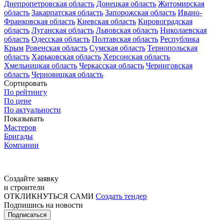
Днепропетровская область
Донецкая область
Житомирская
область
Закарпатская область
Запорожская область
Ивано-
Франковская область
Киевская область
Кировоградская
область
Луганская область
Львовская область
Николаевская
область
Одесская область
Полтавская область
Республика
Крым
Ровенская область
Сумская область
Тернопольская
область
Харьковская область
Херсонская область
Хмельницкая область
Черкасская область
Черниговская
область
Черновицкая область
Сортировать
По рейтингу
По цене
По актуальности
Показывать
Мастеров
Бригады
Компании
Создайте заявку
и строители
ОТКЛИКНУТЬСЯ САМИ
Создать тендер
Подпишись на новости
Подписаться