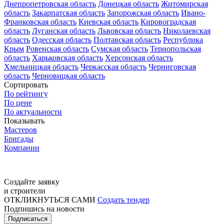
Днепропетровская область
Донецкая область
Житомирская
область
Закарпатская область
Запорожская область
Ивано-
Франковская область
Киевская область
Кировоградская
область
Луганская область
Львовская область
Николаевская
область
Одесская область
Полтавская область
Республика
Крым
Ровенская область
Сумская область
Тернопольская
область
Харьковская область
Херсонская область
Хмельницкая область
Черкасская область
Черниговская
область
Черновицкая область
Сортировать
По рейтингу
По цене
По актуальности
Показывать
Мастеров
Бригады
Компании
Создайте заявку
и строители
ОТКЛИКНУТЬСЯ САМИ
Создать тендер
Подпишись на новости
Подписаться