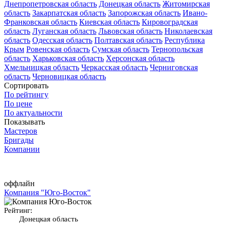
Днепропетровская область
Донецкая область
Житомирская
область
Закарпатская область
Запорожская область
Ивано-
Франковская область
Киевская область
Кировоградская
область
Луганская область
Львовская область
Николаевская
область
Одесская область
Полтавская область
Республика
Крым
Ровенская область
Сумская область
Тернопольская
область
Харьковская область
Херсонская область
Хмельницкая область
Черкасская область
Черниговская
область
Черновицкая область
Сортировать
По рейтингу
По цене
По актуальности
Показывать
Мастеров
Бригады
Компании
оффлайн
Компания "Юго-Восток"
Рейтинг:
Донецкая область