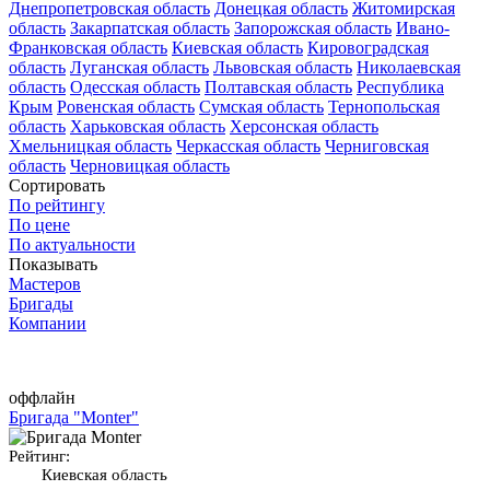
Днепропетровская область
Донецкая область
Житомирская
область
Закарпатская область
Запорожская область
Ивано-
Франковская область
Киевская область
Кировоградская
область
Луганская область
Львовская область
Николаевская
область
Одесская область
Полтавская область
Республика
Крым
Ровенская область
Сумская область
Тернопольская
область
Харьковская область
Херсонская область
Хмельницкая область
Черкасская область
Черниговская
область
Черновицкая область
Сортировать
По рейтингу
По цене
По актуальности
Показывать
Мастеров
Бригады
Компании
оффлайн
Бригада "Monter"
Рейтинг:
Киевская область