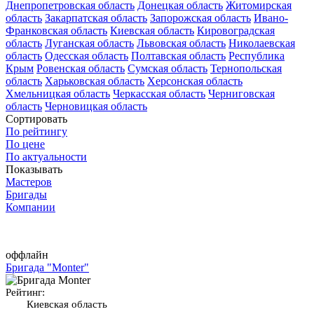
Днепропетровская область
Донецкая область
Житомирская
область
Закарпатская область
Запорожская область
Ивано-
Франковская область
Киевская область
Кировоградская
область
Луганская область
Львовская область
Николаевская
область
Одесская область
Полтавская область
Республика
Крым
Ровенская область
Сумская область
Тернопольская
область
Харьковская область
Херсонская область
Хмельницкая область
Черкасская область
Черниговская
область
Черновицкая область
Сортировать
По рейтингу
По цене
По актуальности
Показывать
Мастеров
Бригады
Компании
оффлайн
Бригада "Monter"
Рейтинг:
Киевская область