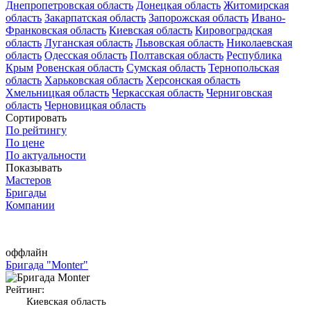
Днепропетровская область
Донецкая область
Житомирская
область
Закарпатская область
Запорожская область
Ивано-
Франковская область
Киевская область
Кировоградская
область
Луганская область
Львовская область
Николаевская
область
Одесская область
Полтавская область
Республика
Крым
Ровенская область
Сумская область
Тернопольская
область
Харьковская область
Херсонская область
Хмельницкая область
Черкасская область
Черниговская
область
Черновицкая область
Сортировать
По рейтингу
По цене
По актуальности
Показывать
Мастеров
Бригады
Компании
оффлайн
Бригада "Monter"
Рейтинг:
Киевская область