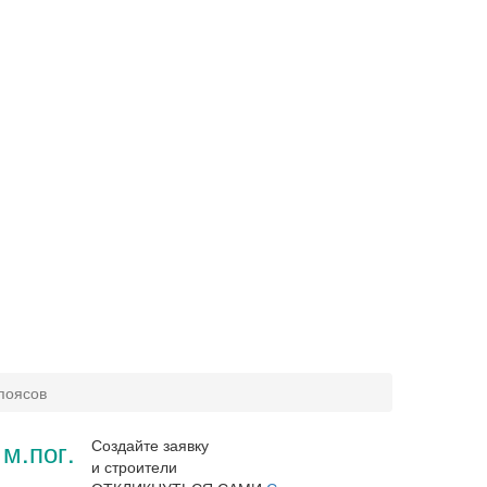
поясов
 м.пог.
Создайте заявку
и строители