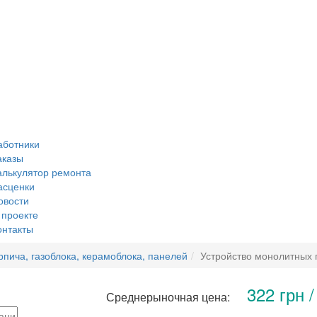
аботники
аказы
алькулятор ремонта
асценки
овости
 проекте
онтакты
рпича, газоблока, керамоблока, панелей
Устройство монолитных 
322 грн /
Среднерыночная цена: