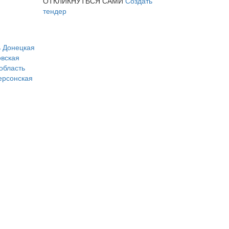
ОТКЛИКНУТЬСЯ САМИ
Создать
тендер
ь
Донецкая
вская
область
ерсонская