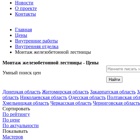
Новости
О проекте
Контакты
Главная
Цены
Внутренние работы
Внутренняя отделка
Монтаж железобетонной лестницы
Монтаж железобетонной лестницы - Цены
Умный поиск цен
Найти
Донецкая область
Житомирская область
Закарпатская область
З
область
Николаевская область
Одесская область
Полтавская обл
Хмельницкая область
Черкасская область
Черниговская область
Сортировать
По рейтингу
По цене
По актуальности
Показывать
Мастеров