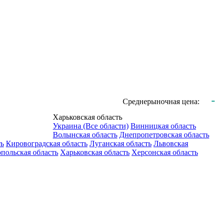
-
Среднерыночная цена:
Харьковская область
Украина (Все области)
Винницкая область
Волынская область
Днепропетровская область
ть
Кировоградская область
Луганская область
Львовская
польская область
Харьковская область
Херсонская область