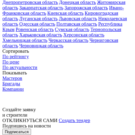
Днепропетровская область
Донецкая область
Житомирская
область
Закарпатская область
Запорожская область
Ивано-
Франковская область
Киевская область
Кировоградская
область
Луганская область
Львовская область
Николаевская
область
Одесская область
Полтавская область
Республика
Крым
Ровенская область
Сумская область
Тернопольская
область
Харьковская область
Херсонская область
Хмельницкая область
Черкасская область
Черниговская
область
Черновицкая область
Сортировать
По рейтингу
По цене
По актуальности
Показывать
Мастеров
Бригады
Компании
Создайте заявку
и строители
ОТКЛИКНУТЬСЯ САМИ
Создать тендер
Подпишись на новости
Подписаться