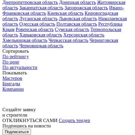
Днепропетровская область
Донецкая область
Житомирская
область
Закарпатская область
Запорожская область
Ивано-
Франковская область
Киевская область
Кировоградская
область
Луганская область
Львовская область
Николаевская
область
Одесская область
Полтавская область
Республика
Крым
Ровенская область
Сумская область
Тернопольская
область
Харьковская область
Херсонская область
Хмельницкая область
Черкасская область
Черниговская
область
Черновицкая область
Сортировать
По рейтингу
По цене
По актуальности
Показывать
Мастеров
Бригады
Компании
Создайте заявку
и строители
ОТКЛИКНУТЬСЯ САМИ
Создать тендер
Подпишись на новости
Подписаться