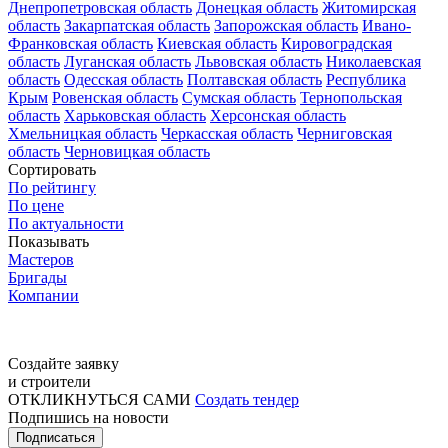
Днепропетровская область
Донецкая область
Житомирская
область
Закарпатская область
Запорожская область
Ивано-
Франковская область
Киевская область
Кировоградская
область
Луганская область
Львовская область
Николаевская
область
Одесская область
Полтавская область
Республика
Крым
Ровенская область
Сумская область
Тернопольская
область
Харьковская область
Херсонская область
Хмельницкая область
Черкасская область
Черниговская
область
Черновицкая область
Сортировать
По рейтингу
По цене
По актуальности
Показывать
Мастеров
Бригады
Компании
Создайте заявку
и строители
ОТКЛИКНУТЬСЯ САМИ
Создать тендер
Подпишись на новости
Подписаться