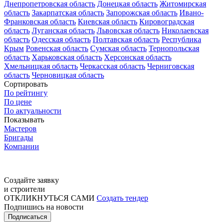
Днепропетровская область
Донецкая область
Житомирская
область
Закарпатская область
Запорожская область
Ивано-
Франковская область
Киевская область
Кировоградская
область
Луганская область
Львовская область
Николаевская
область
Одесская область
Полтавская область
Республика
Крым
Ровенская область
Сумская область
Тернопольская
область
Харьковская область
Херсонская область
Хмельницкая область
Черкасская область
Черниговская
область
Черновицкая область
Сортировать
По рейтингу
По цене
По актуальности
Показывать
Мастеров
Бригады
Компании
Создайте заявку
и строители
ОТКЛИКНУТЬСЯ САМИ
Создать тендер
Подпишись на новости
Подписаться