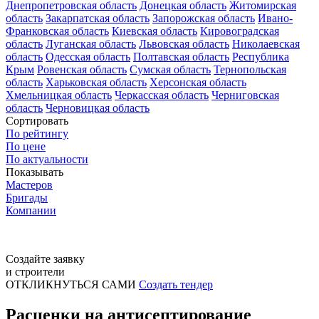
Днепропетровская область
Донецкая область
Житомирская
область
Закарпатская область
Запорожская область
Ивано-
Франковская область
Киевская область
Кировоградская
область
Луганская область
Львовская область
Николаевская
область
Одесская область
Полтавская область
Республика
Крым
Ровенская область
Сумская область
Тернопольская
область
Харьковская область
Херсонская область
Хмельницкая область
Черкасская область
Черниговская
область
Черновицкая область
Сортировать
По рейтингу
По цене
По актуальности
Показывать
Мастеров
Бригады
Компании
Создайте заявку
и строители
ОТКЛИКНУТЬСЯ САМИ
Создать тендер
Расценки на антисептирование