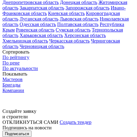
Днепропетровская область
Донецкая область
Житомирская
область
Закарпатская область
Запорожская область
Ивано-
Франковская область
Киевская область
Кировоградская
область
Луганская область
Львовская область
Николаевская
область
Одесская область
Полтавская область
Республика
Крым
Ровенская область
Сумская область
Тернопольская
область
Харьковская область
Херсонская область
Хмельницкая область
Черкасская область
Черниговская
область
Черновицкая область
Сортировать
По рейтингу
По цене
По актуальности
Показывать
Мастеров
Бригады
Компании
Создайте заявку
и строители
ОТКЛИКНУТЬСЯ САМИ
Создать тендер
Подпишись на новости
Подписаться