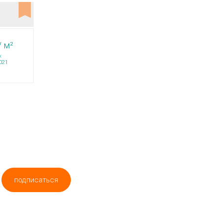
/ м²
:
021
подписаться