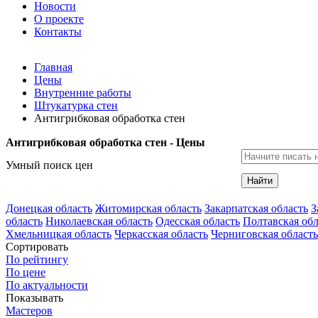
Новости
О проекте
Контакты
Главная
Цены
Внутренние работы
Штукатурка стен
Антигрибковая обработка стен
Антигрибковая обработка стен - Цены
Умный поиск цен
Найти
Донецкая область
Житомирская область
Закарпатская область
З
область
Николаевская область
Одесская область
Полтавская обл
Хмельницкая область
Черкасская область
Черниговская область
Сортировать
По рейтингу
По цене
По актуальности
Показывать
Мастеров