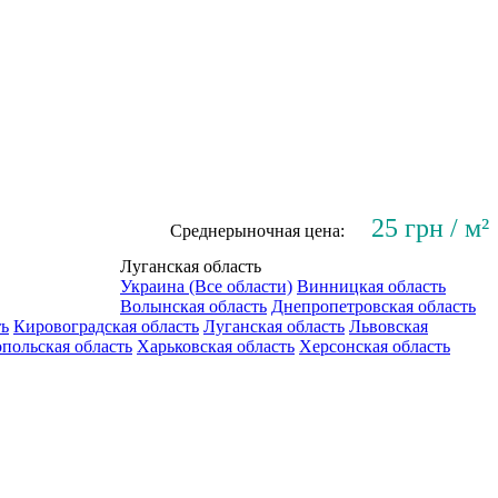
25 грн / м²
Среднерыночная цена:
Луганская область
Украина (Все области)
Винницкая область
Волынская область
Днепропетровская область
ть
Кировоградская область
Луганская область
Львовская
польская область
Харьковская область
Херсонская область