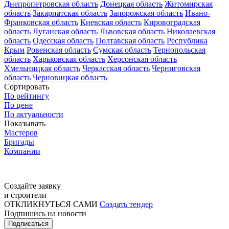
Днепропетровская область
Донецкая область
Житомирская
область
Закарпатская область
Запорожская область
Ивано-
Франковская область
Киевская область
Кировоградская
область
Луганская область
Львовская область
Николаевская
область
Одесская область
Полтавская область
Республика
Крым
Ровенская область
Сумская область
Тернопольская
область
Харьковская область
Херсонская область
Хмельницкая область
Черкасская область
Черниговская
область
Черновицкая область
Сортировать
По рейтингу
По цене
По актуальности
Показывать
Мастеров
Бригады
Компании
Создайте заявку
и строители
ОТКЛИКНУТЬСЯ САМИ
Создать тендер
Подпишись на новости
Подписаться