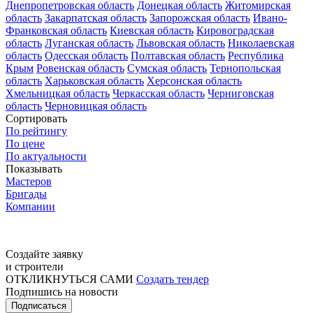
Днепропетровская область
Донецкая область
Житомирская
область
Закарпатская область
Запорожская область
Ивано-
Франковская область
Киевская область
Кировоградская
область
Луганская область
Львовская область
Николаевская
область
Одесская область
Полтавская область
Республика
Крым
Ровенская область
Сумская область
Тернопольская
область
Харьковская область
Херсонская область
Хмельницкая область
Черкасская область
Черниговская
область
Черновицкая область
Сортировать
По рейтингу
По цене
По актуальности
Показывать
Мастеров
Бригады
Компании
Создайте заявку
и строители
ОТКЛИКНУТЬСЯ САМИ
Создать тендер
Подпишись на новости
Подписаться