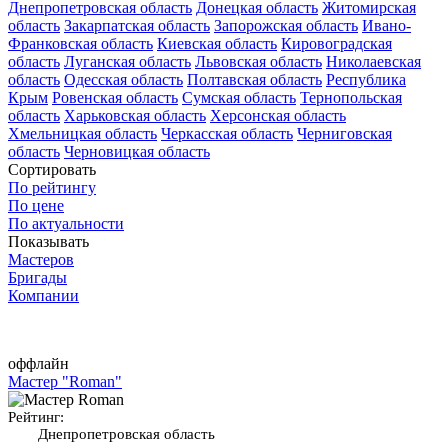
Днепропетровская область
Донецкая область
Житомирская
область
Закарпатская область
Запорожская область
Ивано-
Франковская область
Киевская область
Кировоградская
область
Луганская область
Львовская область
Николаевская
область
Одесская область
Полтавская область
Республика
Крым
Ровенская область
Сумская область
Тернопольская
область
Харьковская область
Херсонская область
Хмельницкая область
Черкасская область
Черниговская
область
Черновицкая область
Сортировать
По рейтингу
По цене
По актуальности
Показывать
Мастеров
Бригады
Компании
оффлайн
Мастер "Roman"
Рейтинг:
Днепропетровская область