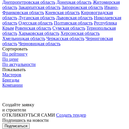
Днепропетровская область
Донецкая область
Житомирская
область
Закарпатская область
Запорожская область
Ивано-
Франковская область
Киевская область
Кировоградская
область
Луганская область
Львовская область
Николаевская
область
Одесская область
Полтавская область
Республика
Крым
Ровенская область
Сумская область
Тернопольская
область
Харьковская область
Херсонская область
Хмельницкая область
Черкасская область
Черниговская
область
Черновицкая область
Сортировать
По рейтингу
По цене
По актуальности
Показывать
Мастеров
Бригады
Компании
Создайте заявку
и строители
ОТКЛИКНУТЬСЯ САМИ
Создать тендер
Подпишись на новости
Подписаться