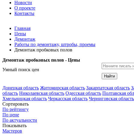
Новости
О проекте
Контакты
Главная
Цены
Демонтаж
Работы по демонтажу, штробы, проемы
Демонтаж пробковых полов
Демонтаж пробковых полов - Цены
Умный поиск цен
Найти
Донецкая область
Житомирская область
Закарпатская область
З
область
Николаевская область
Одесская область
Полтавская обл
Хмельницкая область
Черкасская область
Черниговская область
Сортировать
По рейтингу
По цене
По актуальности
Показывать
Мастеров