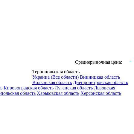
-
Среднерыночная цена:
Тернопольская область
Украина (Все области)
Винницкая область
Волынская область
Днепропетровская область
ть
Кировоградская область
Луганская область
Львовская
польская область
Харьковская область
Херсонская область