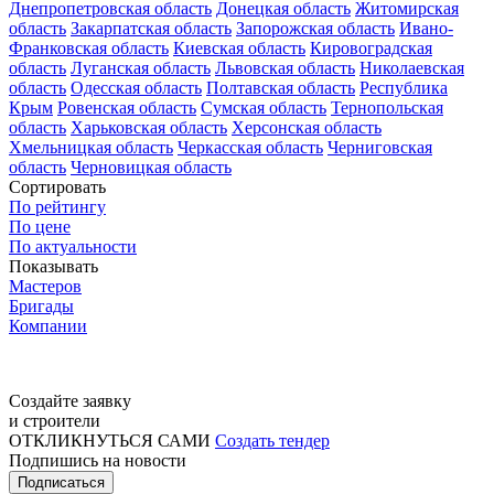
Днепропетровская область
Донецкая область
Житомирская
область
Закарпатская область
Запорожская область
Ивано-
Франковская область
Киевская область
Кировоградская
область
Луганская область
Львовская область
Николаевская
область
Одесская область
Полтавская область
Республика
Крым
Ровенская область
Сумская область
Тернопольская
область
Харьковская область
Херсонская область
Хмельницкая область
Черкасская область
Черниговская
область
Черновицкая область
Сортировать
По рейтингу
По цене
По актуальности
Показывать
Мастеров
Бригады
Компании
Создайте заявку
и строители
ОТКЛИКНУТЬСЯ САМИ
Создать тендер
Подпишись на новости
Подписаться