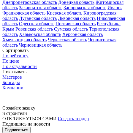
Днепропетровская область
Донецкая область
Житомирская
область
Закарпатская область
Запорожская область
Ивано-
Франковская область
Киевская область
Кировоградская
область
Луганская область
Львовская область
Николаевская
область
Одесская область
Полтавская область
Республика
Крым
Ровенская область
Сумская область
Тернопольская
область
Харьковская область
Херсонская область
Хмельницкая область
Черкасская область
Черниговская
область
Черновицкая область
Сортировать
По рейтингу
По цене
По актуальности
Показывать
Мастеров
Бригады
Компании
Создайте заявку
и строители
ОТКЛИКНУТЬСЯ САМИ
Создать тендер
Подпишись на новости
Подписаться