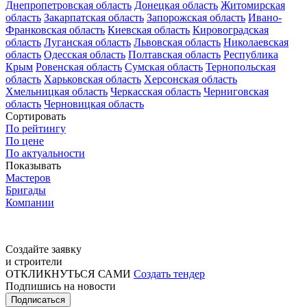
Днепропетровская область
Донецкая область
Житомирская
область
Закарпатская область
Запорожская область
Ивано-
Франковская область
Киевская область
Кировоградская
область
Луганская область
Львовская область
Николаевская
область
Одесская область
Полтавская область
Республика
Крым
Ровенская область
Сумская область
Тернопольская
область
Харьковская область
Херсонская область
Хмельницкая область
Черкасская область
Черниговская
область
Черновицкая область
Сортировать
По рейтингу
По цене
По актуальности
Показывать
Мастеров
Бригады
Компании
Создайте заявку
и строители
ОТКЛИКНУТЬСЯ САМИ
Создать тендер
Подпишись на новости
Подписаться