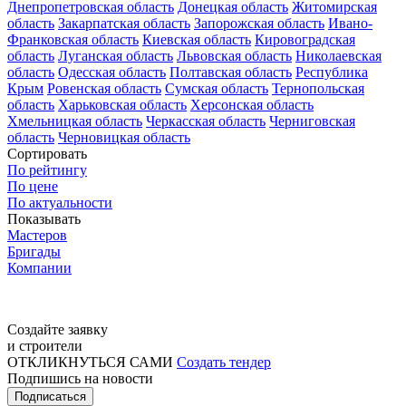
Днепропетровская область
Донецкая область
Житомирская
область
Закарпатская область
Запорожская область
Ивано-
Франковская область
Киевская область
Кировоградская
область
Луганская область
Львовская область
Николаевская
область
Одесская область
Полтавская область
Республика
Крым
Ровенская область
Сумская область
Тернопольская
область
Харьковская область
Херсонская область
Хмельницкая область
Черкасская область
Черниговская
область
Черновицкая область
Сортировать
По рейтингу
По цене
По актуальности
Показывать
Мастеров
Бригады
Компании
Создайте заявку
и строители
ОТКЛИКНУТЬСЯ САМИ
Создать тендер
Подпишись на новости
Подписаться