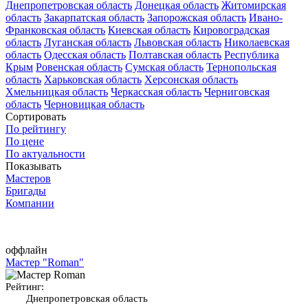
Днепропетровская область
Донецкая область
Житомирская
область
Закарпатская область
Запорожская область
Ивано-
Франковская область
Киевская область
Кировоградская
область
Луганская область
Львовская область
Николаевская
область
Одесская область
Полтавская область
Республика
Крым
Ровенская область
Сумская область
Тернопольская
область
Харьковская область
Херсонская область
Хмельницкая область
Черкасская область
Черниговская
область
Черновицкая область
Сортировать
По рейтингу
По цене
По актуальности
Показывать
Мастеров
Бригады
Компании
оффлайн
Мастер "Roman"
Рейтинг:
Днепропетровская область