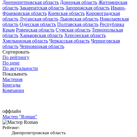
Днепропетровская область
Донецкая область
Житомирская
область
Закарпатская область
Запорожская область
Ивано-
Франковская область
Киевская область
Кировоградская
область
Луганская область
Львовская область
Николаевская
область
Одесская область
Полтавская область
Республика
Крым
Ровенская область
Сумская область
Тернопольская
область
Харьковская область
Херсонская область
Хмельницкая область
Черкасская область
Черниговская
область
Черновицкая область
Сортировать
По рейтингу
По цене
По актуальности
Показывать
Мастеров
Бригады
Компании
оффлайн
Мастер "Roman"
Рейтинг:
Днепропетровская область