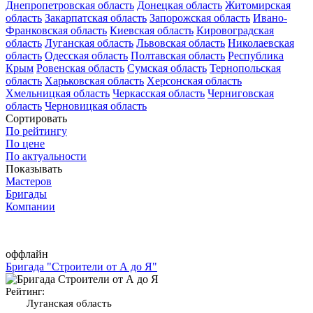
Днепропетровская область
Донецкая область
Житомирская
область
Закарпатская область
Запорожская область
Ивано-
Франковская область
Киевская область
Кировоградская
область
Луганская область
Львовская область
Николаевская
область
Одесская область
Полтавская область
Республика
Крым
Ровенская область
Сумская область
Тернопольская
область
Харьковская область
Херсонская область
Хмельницкая область
Черкасская область
Черниговская
область
Черновицкая область
Сортировать
По рейтингу
По цене
По актуальности
Показывать
Мастеров
Бригады
Компании
оффлайн
Бригада "Строители от А до Я"
Рейтинг:
Луганская область