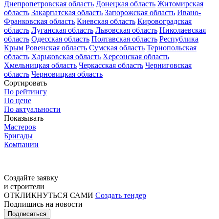
Днепропетровская область
Донецкая область
Житомирская
область
Закарпатская область
Запорожская область
Ивано-
Франковская область
Киевская область
Кировоградская
область
Луганская область
Львовская область
Николаевская
область
Одесская область
Полтавская область
Республика
Крым
Ровенская область
Сумская область
Тернопольская
область
Харьковская область
Херсонская область
Хмельницкая область
Черкасская область
Черниговская
область
Черновицкая область
Сортировать
По рейтингу
По цене
По актуальности
Показывать
Мастеров
Бригады
Компании
Создайте заявку
и строители
ОТКЛИКНУТЬСЯ САМИ
Создать тендер
Подпишись на новости
Подписаться