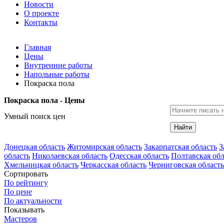
Новости
О проекте
Контакты
Главная
Цены
Внутренние работы
Напольные работы
Покраска пола
Покраска пола - Цены
Умный поиск цен
Найти
Донецкая область
Житомирская область
Закарпатская область
З
область
Николаевская область
Одесская область
Полтавская обл
Хмельницкая область
Черкасская область
Черниговская область
Сортировать
По рейтингу
По цене
По актуальности
Показывать
Мастеров