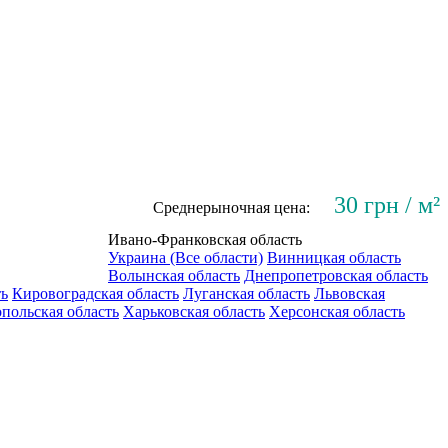
30 грн / м²
Среднерыночная цена:
Ивано-Франковская область
Украина (Все области)
Винницкая область
Волынская область
Днепропетровская область
ть
Кировоградская область
Луганская область
Львовская
польская область
Харьковская область
Херсонская область