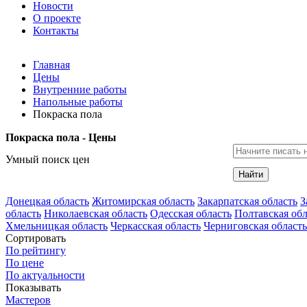
Новости
О проекте
Контакты
Главная
Цены
Внутренние работы
Напольные работы
Покраска пола
Покраска пола - Цены
Умный поиск цен
Найти
Донецкая область
Житомирская область
Закарпатская область
З
область
Николаевская область
Одесская область
Полтавская обл
Хмельницкая область
Черкасская область
Черниговская область
Сортировать
По рейтингу
По цене
По актуальности
Показывать
Мастеров