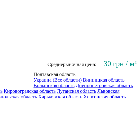
30 грн / м²
Среднерыночная цена:
Полтавская область
Украина (Все области)
Винницкая область
Волынская область
Днепропетровская область
ть
Кировоградская область
Луганская область
Львовская
польская область
Харьковская область
Херсонская область