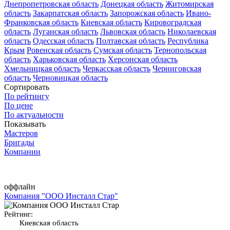
Днепропетровская область
Донецкая область
Житомирская
область
Закарпатская область
Запорожская область
Ивано-
Франковская область
Киевская область
Кировоградская
область
Луганская область
Львовская область
Николаевская
область
Одесская область
Полтавская область
Республика
Крым
Ровенская область
Сумская область
Тернопольская
область
Харьковская область
Херсонская область
Хмельницкая область
Черкасская область
Черниговская
область
Черновицкая область
Сортировать
По рейтингу
По цене
По актуальности
Показывать
Мастеров
Бригады
Компании
оффлайн
Компания "ООО Инсталл Стар"
Рейтинг:
Киевская область