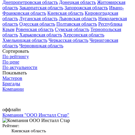
Днепропетровская область
Донецкая область
Житомирская
область
Закарпатская область
Запорожская область
Ивано-
Франковская область
Киевская область
Кировоградская
область
Луганская область
Львовская область
Николаевская
область
Одесская область
Полтавская область
Республика
Крым
Ровенская область
Сумская область
Тернопольская
область
Харьковская область
Херсонская область
Хмельницкая область
Черкасская область
Черниговская
область
Черновицкая область
Сортировать
По рейтингу
По цене
По актуальности
Показывать
Мастеров
Бригады
Компании
оффлайн
Компания "ООО Инсталл Стар"
Рейтинг:
Киевская область