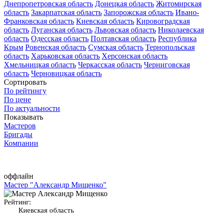
Днепропетровская область
Донецкая область
Житомирская
область
Закарпатская область
Запорожская область
Ивано-
Франковская область
Киевская область
Кировоградская
область
Луганская область
Львовская область
Николаевская
область
Одесская область
Полтавская область
Республика
Крым
Ровенская область
Сумская область
Тернопольская
область
Харьковская область
Херсонская область
Хмельницкая область
Черкасская область
Черниговская
область
Черновицкая область
Сортировать
По рейтингу
По цене
По актуальности
Показывать
Мастеров
Бригады
Компании
оффлайн
Мастер "Александр Мищенко"
Рейтинг:
Киевская область