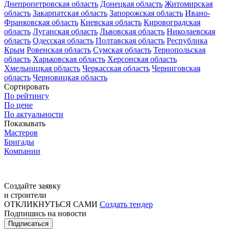
Днепропетровская область
Донецкая область
Житомирская
область
Закарпатская область
Запорожская область
Ивано-
Франковская область
Киевская область
Кировоградская
область
Луганская область
Львовская область
Николаевская
область
Одесская область
Полтавская область
Республика
Крым
Ровенская область
Сумская область
Тернопольская
область
Харьковская область
Херсонская область
Хмельницкая область
Черкасская область
Черниговская
область
Черновицкая область
Сортировать
По рейтингу
По цене
По актуальности
Показывать
Мастеров
Бригады
Компании
Создайте заявку
и строители
ОТКЛИКНУТЬСЯ САМИ
Создать тендер
Подпишись на новости
Подписаться