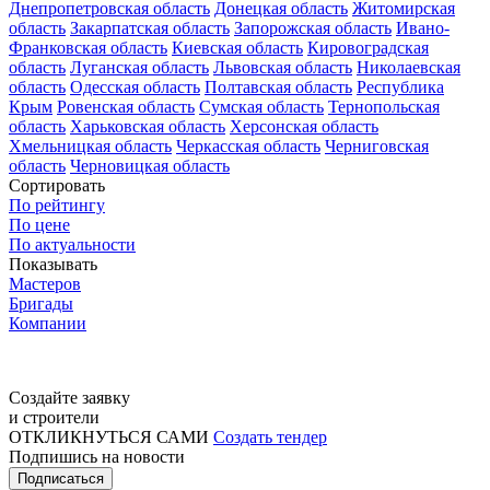
Днепропетровская область
Донецкая область
Житомирская
область
Закарпатская область
Запорожская область
Ивано-
Франковская область
Киевская область
Кировоградская
область
Луганская область
Львовская область
Николаевская
область
Одесская область
Полтавская область
Республика
Крым
Ровенская область
Сумская область
Тернопольская
область
Харьковская область
Херсонская область
Хмельницкая область
Черкасская область
Черниговская
область
Черновицкая область
Сортировать
По рейтингу
По цене
По актуальности
Показывать
Мастеров
Бригады
Компании
Создайте заявку
и строители
ОТКЛИКНУТЬСЯ САМИ
Создать тендер
Подпишись на новости
Подписаться