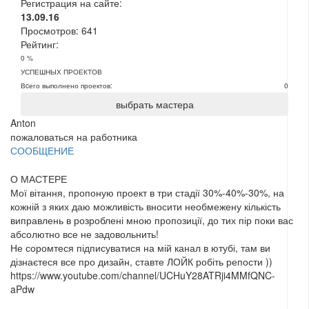
Регистрация на сайте:
13.09.16
Просмотров:
641
Рейтинг:
0 %
УСПЕШНЫХ ПРОЕКТОВ
Вcего выполнено проектов:
0
выбрать мастера
Anton
пожаловаться на работника
СООБЩЕНИЕ
О МАСТЕРЕ
Мої вітання, пропоную проект в три стадії 30%-40%-30%, на
кожній з яких даю можливість вносити необмежену кількість
виправлень в розроблені мною пропозиції, до тих пір поки вас
абсолютно все не задовольнить!
Не соромтеся підписуватися на мій канал в ютубі, там ви
дізнаєтеся все про дизайн, ставте ЛОЙК робіть репости ))
https://www.youtube.com/channel/UCHuY28ATRji4MMfQNC-
aPdw