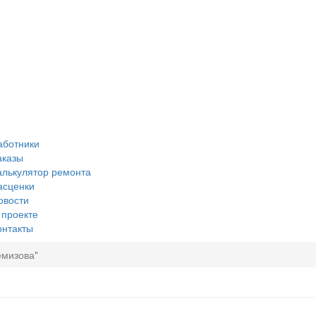
аботники
аказы
алькулятор ремонта
асценки
овости
 проекте
онтакты
емизова"