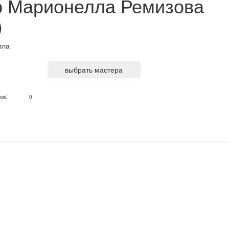
р Марионелла Ремизова
)
выбрать мастера
ов:
0