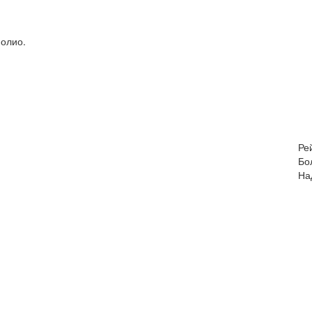
фолио.
Ре
Бо
На