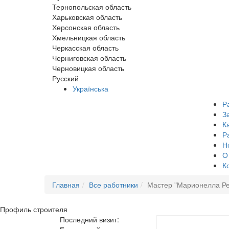
Тернопольская область
Харьковская область
Херсонская область
Хмельницкая область
Черкасская область
Черниговская область
Черновицкая область
Русский
Українська
Р
З
К
Р
Н
О
К
Главная
Все работники
Мастер "Марионелла Р
Профиль
строителя
Последний визит: