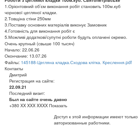
Роботи з цегляної кладки 100м.куб. Святопетрівське
1.Орієнтовний об’єм виконання робіт становить 100м.куб
чорнової цегляної кладки.
2.Товщіна стіни 250мм
3.Поставку основних матеріалів виконує Замовник
4.Готовність для виконання робіт є
5.Можливі додаткові/супутні роботи будуть оплачені окремо.
Очень крупный (свыше 100 тысяч)
Начало:
22.06.26
Окончание:
13.07.26
Файлы:
145188-Цегляна кладка.Сходова клітка. Креслення.pdf
Контакты
Дмитрий
Регистрация на сайте:
22.09.21
Последний визит:
Был на сайте очень давно
+380 XX XXX XXXX
Показать
Доступ к этой информации имеют только
авторизованные работники.