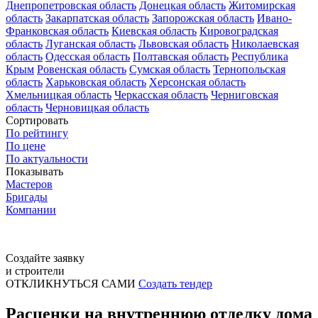
Днепропетровская область
Донецкая область
Житомирская
область
Закарпатская область
Запорожская область
Ивано-
Франковская область
Киевская область
Кировоградская
область
Луганская область
Львовская область
Николаевская
область
Одесская область
Полтавская область
Республика
Крым
Ровенская область
Сумская область
Тернопольская
область
Харьковская область
Херсонская область
Хмельницкая область
Черкасская область
Черниговская
область
Черновицкая область
Сортировать
По рейтингу
По цене
По актуальности
Показывать
Мастеров
Бригады
Компании
Создайте заявку
и строители
ОТКЛИКНУТЬСЯ САМИ
Создать тендер
Расценки на внутреннюю отделку дома