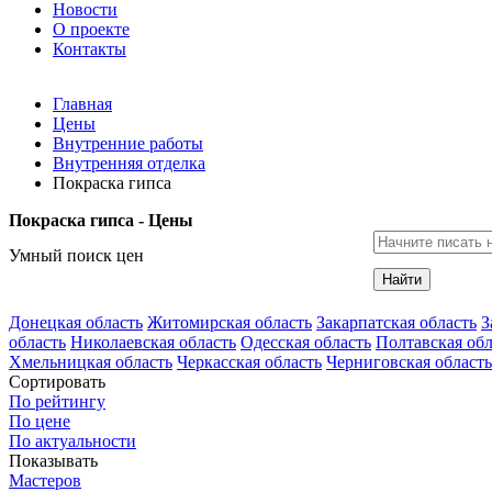
Новости
О проекте
Контакты
Главная
Цены
Внутренние работы
Внутренняя отделка
Покраска гипса
Покраска гипса - Цены
Умный поиск цен
Найти
Донецкая область
Житомирская область
Закарпатская область
З
область
Николаевская область
Одесская область
Полтавская обл
Хмельницкая область
Черкасская область
Черниговская область
Сортировать
По рейтингу
По цене
По актуальности
Показывать
Мастеров