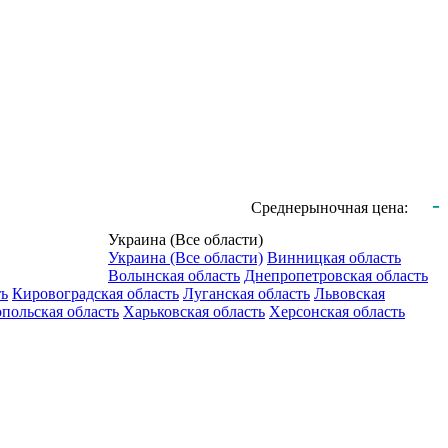
-
Среднерыночная цена:
Украина (Все области)
Украина (Все области)
Винницкая область
Волынская область
Днепропетровская область
ть
Кировоградская область
Луганская область
Львовская
польская область
Харьковская область
Херсонская область