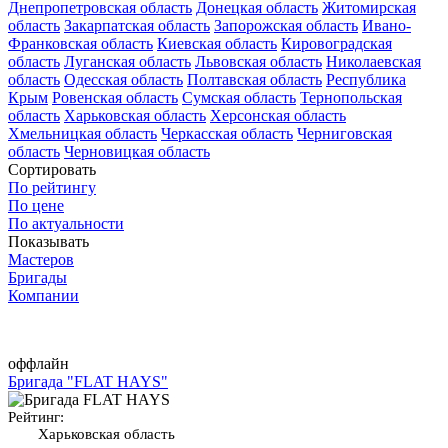
Днепропетровская область
Донецкая область
Житомирская
область
Закарпатская область
Запорожская область
Ивано-
Франковская область
Киевская область
Кировоградская
область
Луганская область
Львовская область
Николаевская
область
Одесская область
Полтавская область
Республика
Крым
Ровенская область
Сумская область
Тернопольская
область
Харьковская область
Херсонская область
Хмельницкая область
Черкасская область
Черниговская
область
Черновицкая область
Сортировать
По рейтингу
По цене
По актуальности
Показывать
Мастеров
Бригады
Компании
оффлайн
Бригада "FLAT HAYS"
Рейтинг:
Харьковская область