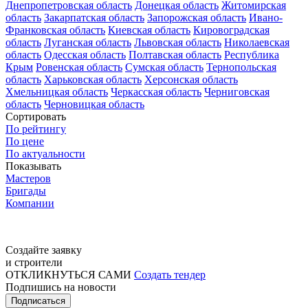
Днепропетровская область
Донецкая область
Житомирская
область
Закарпатская область
Запорожская область
Ивано-
Франковская область
Киевская область
Кировоградская
область
Луганская область
Львовская область
Николаевская
область
Одесская область
Полтавская область
Республика
Крым
Ровенская область
Сумская область
Тернопольская
область
Харьковская область
Херсонская область
Хмельницкая область
Черкасская область
Черниговская
область
Черновицкая область
Сортировать
По рейтингу
По цене
По актуальности
Показывать
Мастеров
Бригады
Компании
Создайте заявку
и строители
ОТКЛИКНУТЬСЯ САМИ
Создать тендер
Подпишись на новости
Подписаться