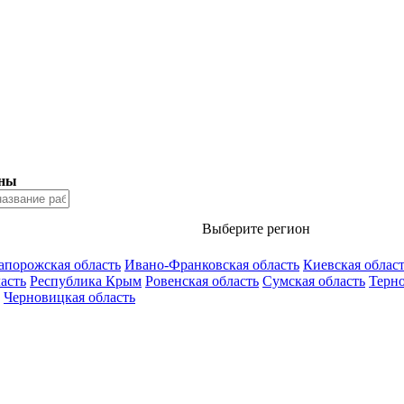
ены
Выберите регион
апорожская область
Ивано-Франковская область
Киевская облас
асть
Республика Крым
Ровенская область
Сумская область
Терно
Черновицкая область