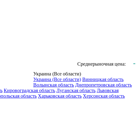
-
Среднерыночная цена:
Украина (Все области)
Украина (Все области)
Винницкая область
Волынская область
Днепропетровская область
ть
Кировоградская область
Луганская область
Львовская
польская область
Харьковская область
Херсонская область