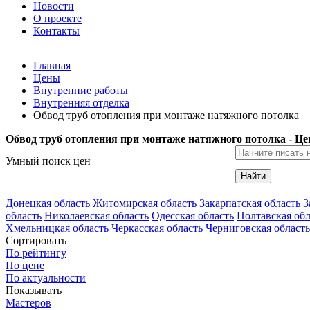
Новости
О проекте
Контакты
Главная
Цены
Внутренние работы
Внутренняя отделка
Обвод труб отопления при монтаже натяжного потолка
Обвод труб отопления при монтаже натяжного потолка - Ц
Умный поиск цен
Найти
Донецкая область
Житомирская область
Закарпатская область
З
область
Николаевская область
Одесская область
Полтавская обл
Хмельницкая область
Черкасская область
Черниговская область
Сортировать
По рейтингу
По цене
По актуальности
Показывать
Мастеров